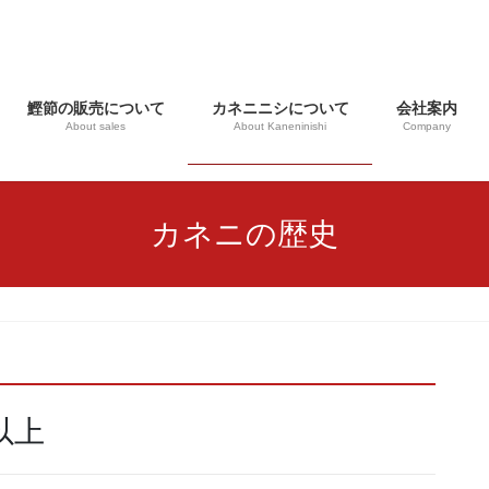
鰹節の販売について
カネニニシについて
会社案内
About sales
About Kaneninishi
Company
カネニの歴史
以上