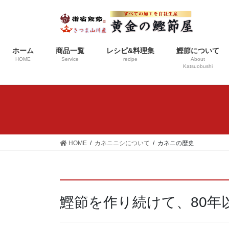
ホーム
商品一覧
レシピ&料理集
鰹節について
HOME
Service
recipe
About
Katsuobushi
HOME
カネニニシについて
カネニの歴史
鰹節を作り続けて、80年